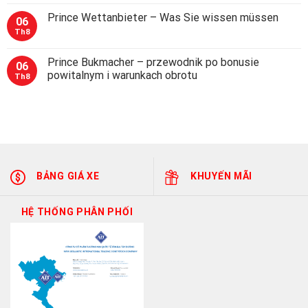
Prince Wettanbieter – Was Sie wissen müssen
06
Th8
Prince Bukmacher – przewodnik po bonusie
06
powitalnym i warunkach obrotu
Th8
BẢNG GIÁ XE
KHUYẾN MÃI
HỆ THỐNG PHÂN PHỐI