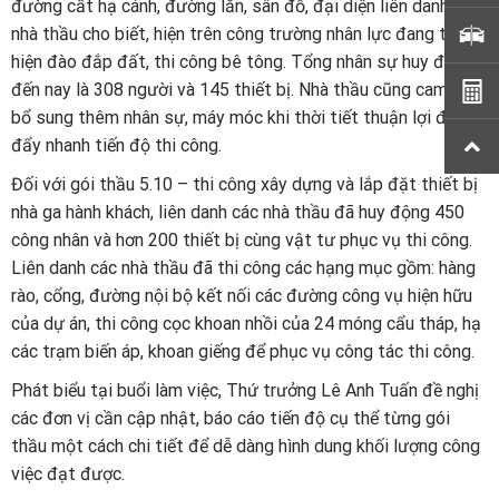
đường cất hạ cánh, đường lăn, sân đỗ, đại diện liên danh các
nhà thầu cho biết, hiện trên công trường nhân lực đang thực
hiện đào đắp đất, thi công bê tông. Tổng nhân sự huy động
đến nay là 308 người và 145 thiết bị. Nhà thầu cũng cam kết
bổ sung thêm nhân sự, máy móc khi thời tiết thuận lợi để
đẩy nhanh tiến độ thi công.
Đối với gói thầu 5.10 – thi công xây dựng và lắp đặt thiết bị
nhà ga hành khách, liên danh các nhà thầu đã huy động 450
công nhân và hơn 200 thiết bị cùng vật tư phục vụ thi công.
Liên danh các nhà thầu đã thi công các hạng mục gồm: hàng
rào, cổng, đường nội bộ kết nối các đường công vụ hiện hữu
của dự án, thi công cọc khoan nhồi của 24 móng cẩu tháp, hạ
các trạm biến áp, khoan giếng để phục vụ công tác thi công.
Phát biểu tại buổi làm việc, Thứ trưởng Lê Anh Tuấn đề nghị
các đơn vị cần cập nhật, báo cáo tiến độ cụ thể từng gói
thầu một cách chi tiết để dễ dàng hình dung khối lượng công
việc đạt được.