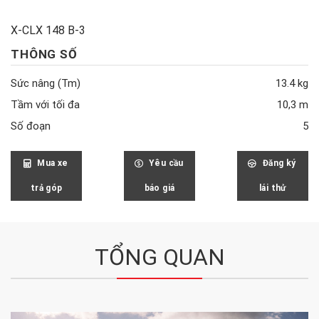
X-CLX 148 B-3
THÔNG SỐ
Sức nâng (Tm)
13.4 kg
Tầm với tối đa
10,3 m
Số đoạn
5
Mua xe
Yêu cầu
Đăng ký
trả góp
báo giá
lái thử
TỔNG QUAN