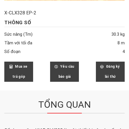
X-CLX328 EP-2
THÔNG SỐ
Sức nâng (Tm)
30.3 kg
Tầm với tối đa
8 m
Số đoạn
4
Mua xe
Yêu cầu
Đăng ký
trả góp
báo giá
lái thử
TỔNG QUAN