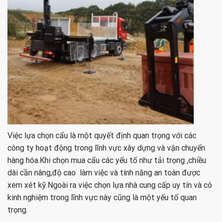
Việc lựa chọn cẩu là một quyết định quan trọng với các
công ty hoạt động trong lĩnh vực xây dựng và vận chuyển
hàng hóa.Khi chọn mua cẩu các yếu tố như tải trọng ,chiều
dài cần nâng,độ cao làm việc và tính năng an toàn được
xem xét kỹ.Ngoài ra việc chọn lựa nhà cung cấp uy tín và có
kinh nghiệm trong lĩnh vực này cũng là một yếu tố quan
trọng.