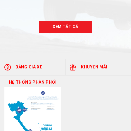
XEM TẤT CẢ
BẢNG GIÁ XE
KHUYẾN MÃI
HỆ THỐNG PHÂN PHỐI